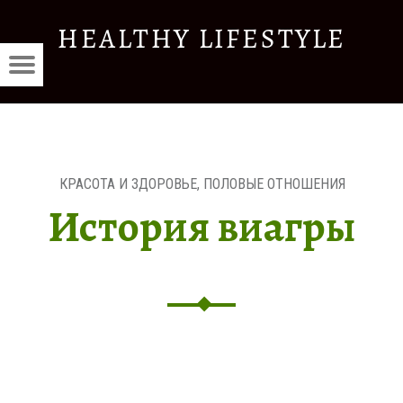
ИСТОРИЯ
HEALTHY LIFESTYLE
ВИАГРЫ
THY
—
Menu
Красота
TYLE
st
HEALTHY
и
LIFESTYLE
здоровье
vigation
E
КРАСОТА И ЗДОРОВЬЕ
,
ПОЛОВЫЕ ОТНОШЕНИЯ
История виагры