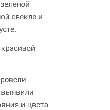
 зеленой
ой свекле и
усте.
 красивой
провели
е выявили
ояния и цвета