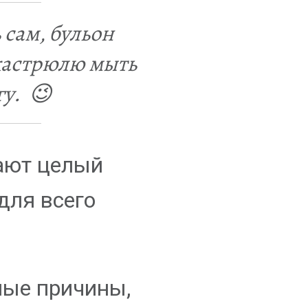
сам, бульон
 кастрюлю мыть
гу. 😉
ают целый
для всего
ные причины,