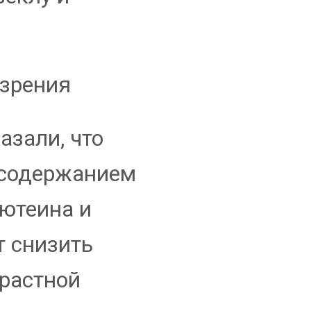
 зрения
азали, что
 содержанием
лютеина и
т снизить
зрастной