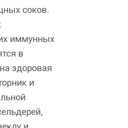
щных соков.
к
их иммунных
ятся в
жна здоровая
торник и
альной
сельдерей,
веклу и