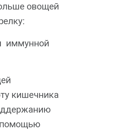
ольше овощей
релку:
я иммунной
щей
ту кишечника
поддержанию
с помощью