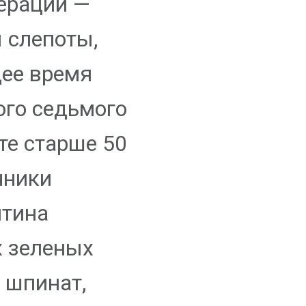
ерации —
 слепоты,
щее время
ого седьмого
те старше 50
чники
нтина
х зеленых
к шпинат,