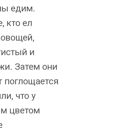
 мы едим.
, кто ел
 овощей,
тистый и
жи. Затем они
т поглощается
ли, что у
ым цветом
е