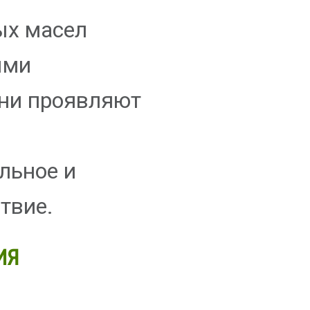
ых масел
ыми
они проявляют
льное и
твие.
ИЯ