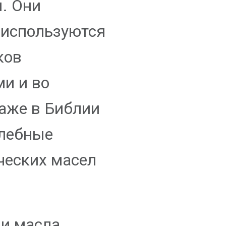
ы. Они
 используются
ков
и и во
Даже в Библии
елебные
ческих масел
и масла,