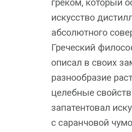
греком, который о
искусство дистил
абсолютного сове
Греческий филосо
описал в своих за
разнообразие раст
целебные свойств
запатентовал иск
с саранчовой чум