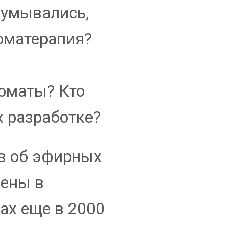
думывались,
оматерапия?
оматы? Кто
х разработке?
в об эфирных
дены в
ах еще в 2000