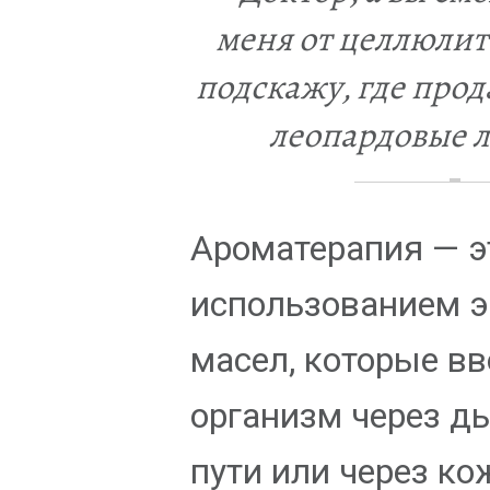
меня от целлюлита
подскажу, где про
леопардовые л
Ароматерапия — э
использованием 
масел, которые вв
организм через д
пути или через ко