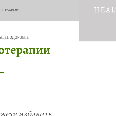
ФАКТЫ
HEAL
АРОМОТ
LTHY-ADMIN
—
HEALTHY
Красота
LIFESTYL
и
здоровье
БЩЕЕ ЗДОРОВЬЕ
отерапии
ожете избавить