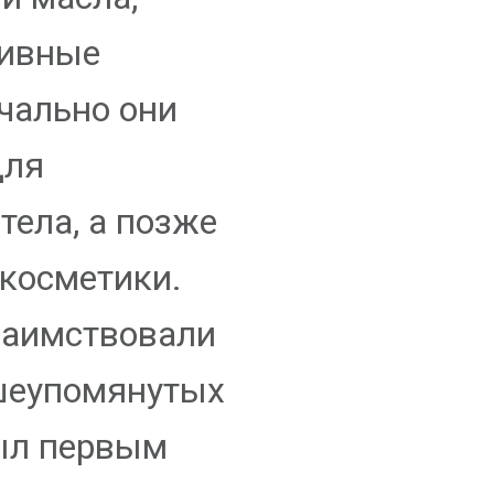
тивные
чально они
для
тела, а позже
 косметики.
заимствовали
шеупомянутых
был первым