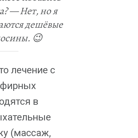
? — Нет, но я
даются дешёвые
осины. 😉
то лечение с
эфирных
одятся в
ыхательные
жу (массаж,