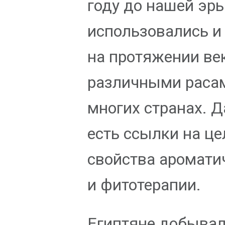
году до нашей эр
использовались и
на протяжении ве
различными расам
многих странах. 
есть ссылки на ц
свойства аромати
и фитотерапии.
Египтяне добывал