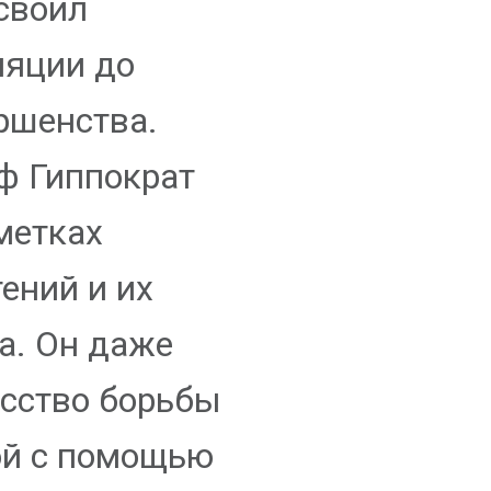
своил
ляции до
ршенства.
ф Гиппократ
метках
ений и их
а. Он даже
усство борьбы
ой с помощью