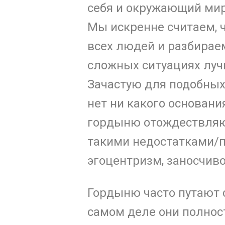
себя и окружающий мир
Мы искренне считаем, 
всех людей и разбирае
сложных ситуациях лучш
Зачастую для подобны
нет ни какого основани
гордыню отождествляют
такими недостатками/п
эгоцентризм, заносчиво
Гордыню часто путают с
самом деле они полно