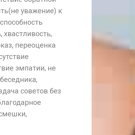
ть(не уважение) к
 способность
, хвастливость,
каз, переоценка
сутствие
твие эмпатии, не
обеседника,
аздача советов без
благодарное
смешки,