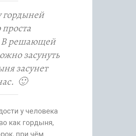
у гордыней
 проста
. В решающей
ожно засунуть
ыня засунет
нас. 🙂
дости у человека
во как гордыня,
орок, при чём