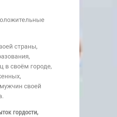
 положительные
воей страны,
разования,
ц в своём городе,
женных,
мужчин своей
а.
ыток гордости,