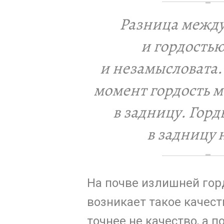
Разница межд
и гордостью
и незамысловата
момент гордость м
в задницу. Горд
в задницу 
На почве излишней гор
возникает такое качест
точнее не качество, а п