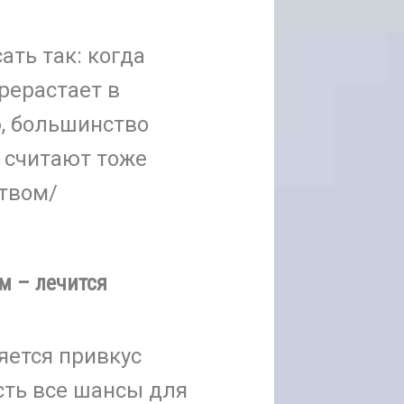
ть так: когда
рерастает в
, большинство
 считают тоже
твом/
м – лечится
яется привкус
сть все шансы для