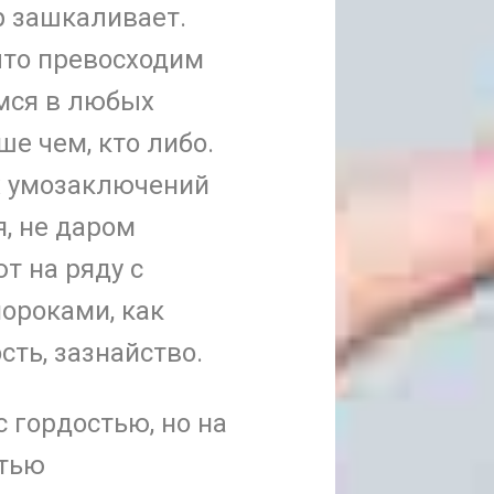
 зашкаливает.
что превосходим
мся в любых
е чем, кто либо.
х умозаключений
я, не даром
 на ряду с
ороками, как
сть, зазнайство.
 гордостью, но на
стью