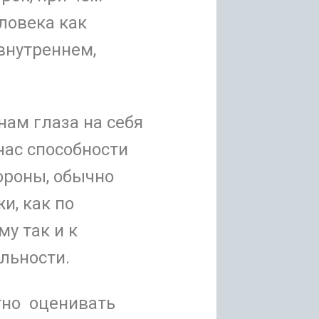
ловека как
внутреннем,
нам глаза на себя
нас способности
тороны, обычно
и, как по
у так и к
льности.
тно оценивать