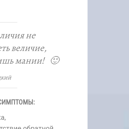
личия не
ть величие,
лишь мании! 🙂
цкий
СИМПТОМЫ:
а,
тствие обратной