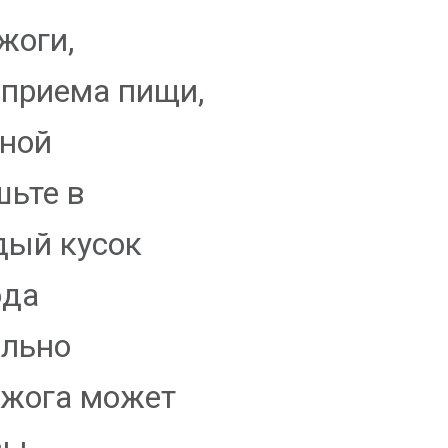
жоги,
 приема пищи,
йной
шьте в
дый кусок
юда
ельно
зжога может