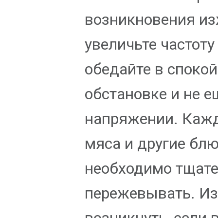
возникновения из
увеличьте частоту
обедайте в споко
обстановке и не е
напряжении. Каж
мяса и другие бл
необходимо тщат
пережевывать. И