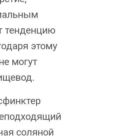
иальным
т тенденцию
годаря этому
не могут
пищевод.
 сфинктер
неподходящий
ная соляной