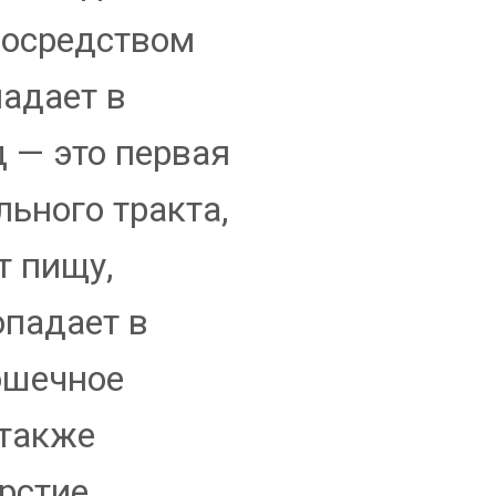
посредством
падает в
 — это первая
ьного тракта,
т пищу,
опадает в
ошечное
 также
рстие,