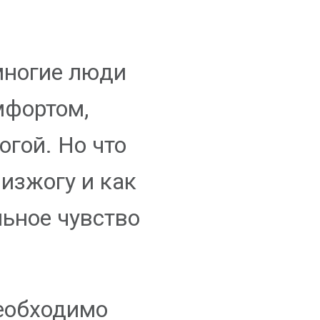
многие люди
мфортом,
гой. Но что
изжогу и как
льное чувство
еобходимо