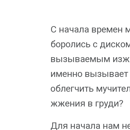
С начала времен 
боролись с диско
вызываемым изжо
именно вызывает 
облегчить мучите
жжения в груди?
Для начала нам н