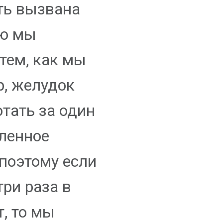
ть вызвана
ую мы
 тем, как мы
р, желудок
тать за один
еленное
 поэтому если
ри раза в
т, то мы