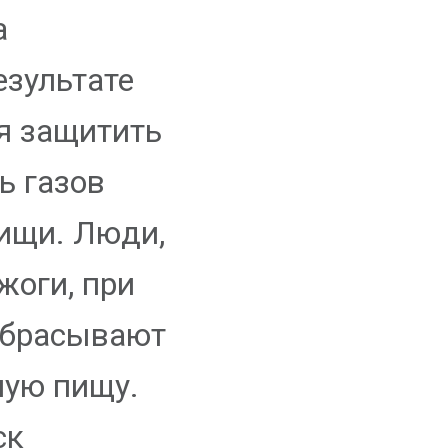
а
езультате
я защитить
ь газов
пищи. Люди,
жоги, при
ыбрасывают
ную пищу.
ск