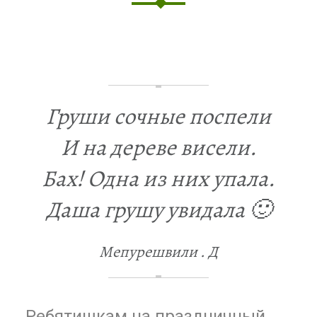
Груши сочные поспели
И на дереве висели.
Бах! Одна из них упала.
Даша грушу увидала 🙂
Мепурешвили . Д
Ребятишкам на праздничный