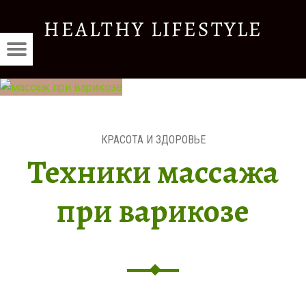
ТЕХНИКИ
HEALTHY LIFESTYLE
МАССАЖА
THY
ПРИ
Menu
Красота
TYLE
А
st
ВАРИКОЗЕ
и
—
здоровье
Е
HEALTHY
vigation
LIFESTYLE
КРАСОТА И ЗДОРОВЬЕ
E
Техники массажа
при варикозе