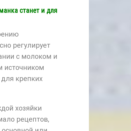
анка станет и для
оению
сно регулирует
ании с молоком и
м источником
 для крепких
ждой хозяйки
мало рецептов,
 основной или