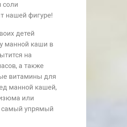
и соли
т нашей фигуре!
воих детей
ку манной каши в
сытится на
асов, а также
мые витамины для
ред манной кашей,
 изюма или
е самый упрямый