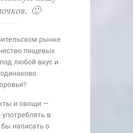
мочков. 🙂
бительском рынке
ичество пищевых
под любой вкус и
 одинаково
оровья?
кты и овощи —
 употреблять в
 бы написать о