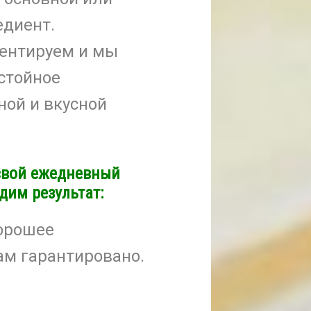
едиент.
ментируем и мы
стойное
ной и вкусной
свой ежедневный
дим результат:
хорошее
ам гарантировано.