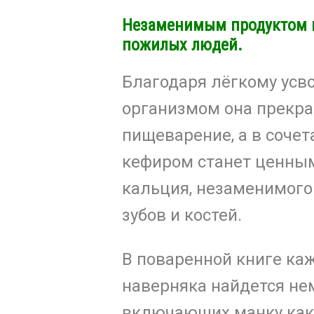
Незаменимым продуктом м
пожилых людей.
Благодаря лёгкому усв
организмом она прекра
пищеварение, а в сочет
кефиром станет ценны
кальция, незаменимого
зубов и костей.
В поваренной книге ка
наверняка найдется не
включающих манку как