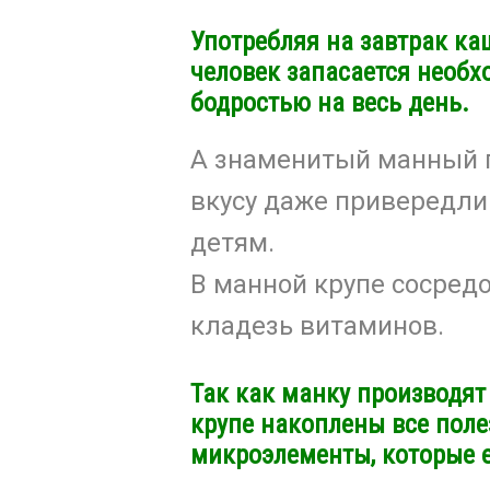
Употребляя на завтрак ка
человек запасается необх
бодростью на весь день.
А знаменитый манный п
вкусу даже привередл
детям.
В манной крупе сосред
кладезь витаминов.
Так как манку производят
крупе накоплены все пол
микроэлементы, которые е