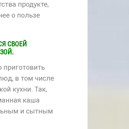
ства продукте,
нее о пользе
СЯ СВОЕЙ
ЗОЙ.
 приготовить
люд, в том числе
ой кухни. Так,
манная каша
ельным и сытным