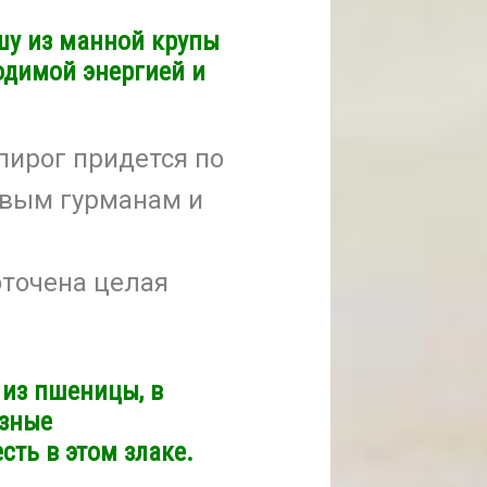
шу из манной крупы
одимой энергией и
ирог придется по
ивым гурманам и
оточена целая
 из пшеницы, в
езные
сть в этом злаке.