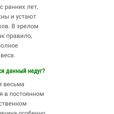
с ранних лет,
ны и устают
ков. В зрелом
ак правило,
полное
 веса.
ся данный недуг?
я весьма
я в постоянном
ственном
ичина особенно