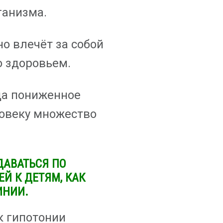
ганизма.
о влечёт за собой
 здоровьем.
гда пониженное
овеку множество
ДАВАТЬСЯ ПО
Й К ДЕТЯМ, КАК
ИНИИ.
к гипотонии