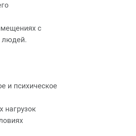
его
омещениях с
 людей.
е и психическое
х нагрузок
словиях