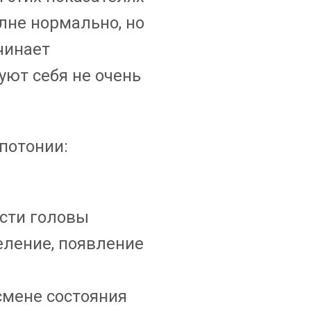
лне нормально, но
чинает
уют себя не очень
потонии:
асти головы
ление, появление
смене состояния