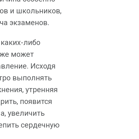
ов и школьников,
ча экзаменов.
 каких-либо
оже может
вление. Исходя
утро выполнять
нения, утренняя
рить, появится
а, увеличить
репить сердечную