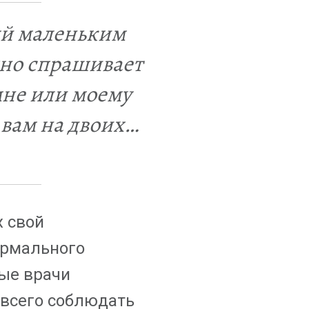
ый маленьким
но спрашивает
мне или моему
вам на двоих…
х свой
ормального
ые врачи
 всего соблюдать