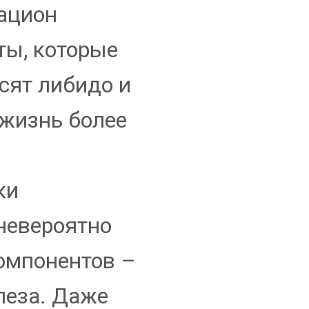
рацион
ты, которые
сят либидо и
жизнь более
ки
невероятно
омпонентов –
леза. Даже