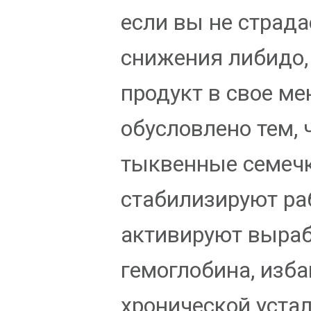
если вы не страда
снижения либидо,
продукт в свое ме
обусловлено тем, 
тыквенные семеч
стабилизируют ра
активируют выраб
гемоглобина, изб
хронической устал