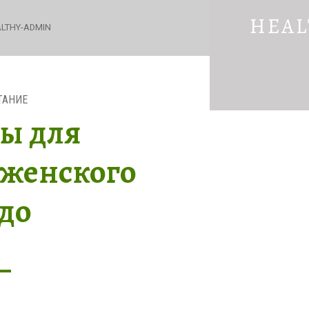
ПРОДУК
HEAL
ДЛЯ
LTHY-ADMIN
ПОВЫШЕ
ЖЕНСКО
Красота
ЛИБИДО
и
—
здоровье
ТАНИЕ
HEALTHY
ы для
LIFESTYL
женского
до