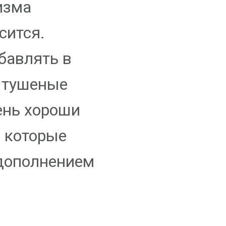
низма
сится.
бавлять в
и тушеные
ень хороши
 которые
дополнением