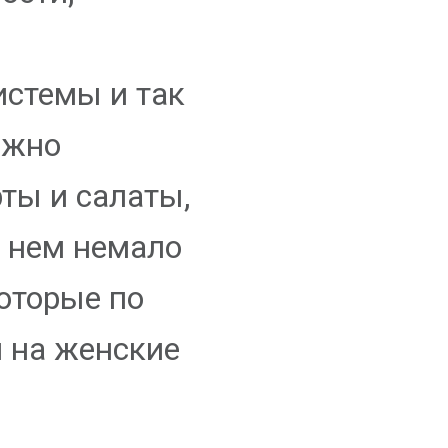
истемы и так
ожно
ты и салаты,
В нем немало
оторые по
 на женские