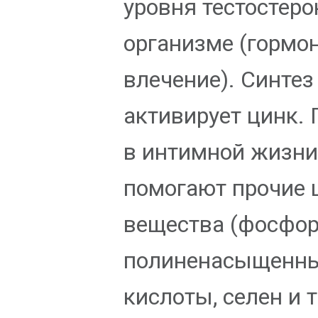
уровня тестостеро
организме (гормон
влечение). Синте
активирует цинк. 
в интимной жизн
помогают прочие 
вещества (фосфор
полиненасыщенн
кислоты, селен и т