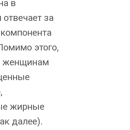
на в
 отвечает за
з компонента
Помимо этого,
и женщинам
ценные
,
ые жирные
ак далее).