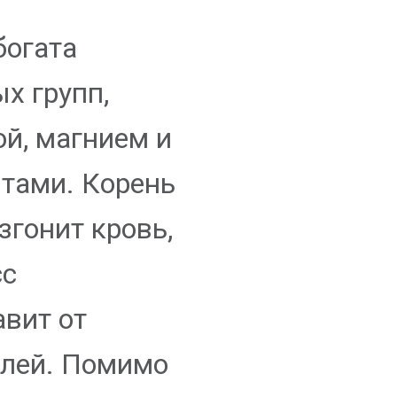
богата
х групп,
ой, магнием и
тами. Корень
згонит кровь,
сс
авит от
олей. Помимо