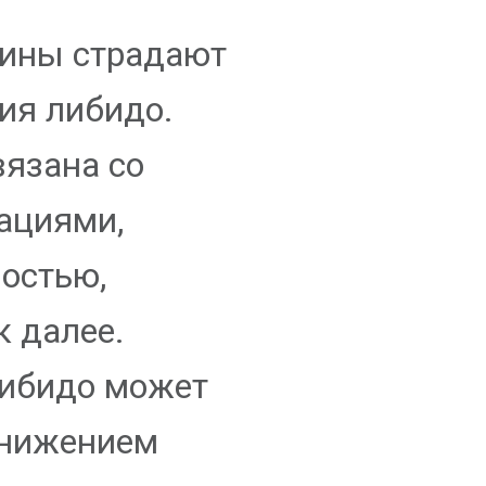
щины страдают
ия либидо.
вязана со
ациями,
лостью,
к далее.
либидо может
снижением