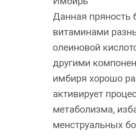
Имбирь
Данная пряность 
витаминами разны
олеиновой кислот
другими компонен
имбиря хорошо ра
активирует проце
метаболизма, изб
менструальных б