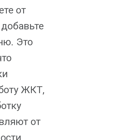
ете от
 добавьте
ню. Это
что
ки
боту ЖКТ,
отку
авляют от
ости,